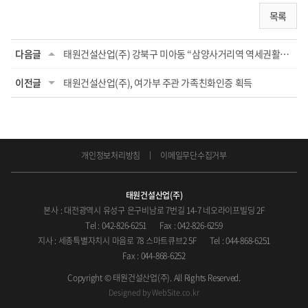
목록
다음글
태원건설산업(주) 강북구 미아동 “삼양사거리역 역세권활성화 주거복합 신축개발사업...
이전글
태원건설산업(주), 여가부 주관 가족친화인증 획득
개인정보처리방침
이메일무단수집거부
태원건설산업(주)
본사 : 대전광역시 유성구 은구비남로 7번길 14-7 네오라이프빌딩 2F
Tel : 042-826-6251
Fax : 042-826-6259
지사 : 세종특별자치시 마음로 78 스마트큐브2 5F
Tel : 044-868-6251
Fax : 044-868-6252
Copyright © 태원건설산업(주). All Rights Reserved.
Designed by
WebSite.co.kr