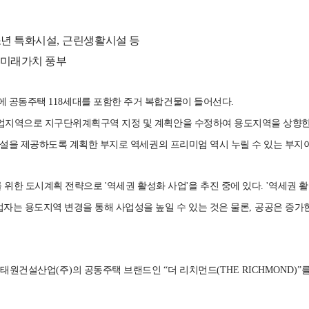
년 특화시설
,
근린생활시설 등
 미래가치 풍부
에 공동주택
118
세대를 포함한 주거 복합건물이 들어선다
.
업지역으로 지구단위계획구역 지정 및 계획안을 수정하여 용도지역을 상향
설을 제공하도록 계획한 부지로 역세권의 프리미엄 역시 누릴 수 있는 부지
를 위한 도시계획 전략으로
'
역세권 활성화 사업
'
을 추진 중에 있다
. '
역세권 활
자는 용도지역 변경을 통해 사업성을 높일 수 있는 것은 물론
,
공공은 증가
,
태원건설산업
(
주
)
의 공동주택 브랜드인
“
더 리치먼드
(THE RICHMOND)”