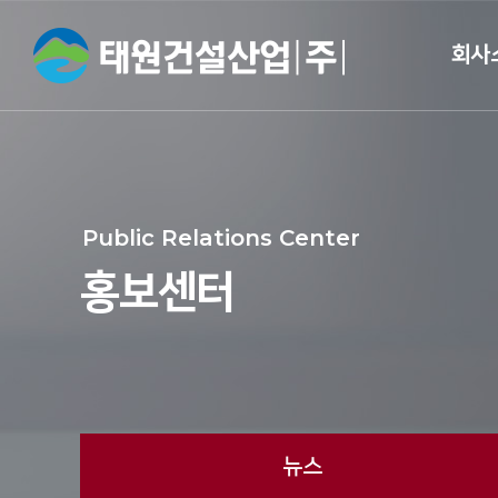
회사
CEO 
개
Public Relations Center
회사
홍보센터
면허 및 
브랜드
오시는
뉴스