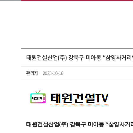
태원건설산업(주) 강북구 미아동 “삼양사거
관리자
2025-10-16
태원건설산업
(
주
)
강북구 미아동
“
삼양사거