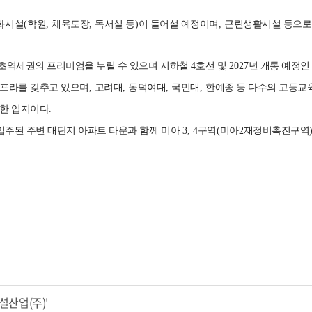
화시설
(
학원
,
체육도장
,
독서실 등
)
이 들어설 예정이며
,
근린생활시설 등으로
초역세권의 프리미엄을 누릴 수 있으며 지하철
4
호선 및
2027
년 개통 예정
인프라를 갖추고 있으며
,
고려대
,
동덕여대
,
국민대
,
한예종 등 다수의 고등교
능한 입지이다
.
입주된 주변 대단지 아파트 타운과 함께 미아
3, 4
구역
(
미아
2
재정비촉진구역
설산업(주)'