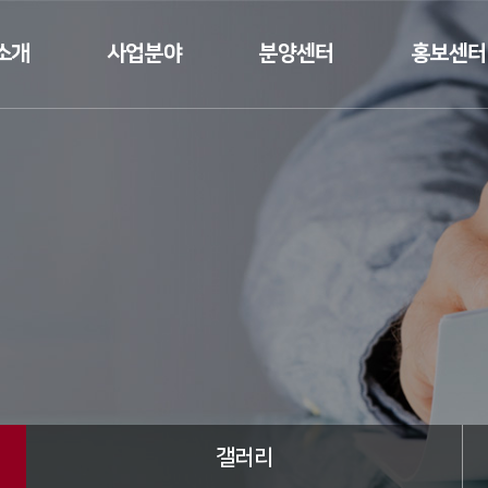
소개
사업분야
분양센터
홍보센터
인사말
건축공사업
분양
뉴스
요
토목공사업
갤러리
연혁
조경공사업
태원건설T
수상실적
 소개
 길
갤러리