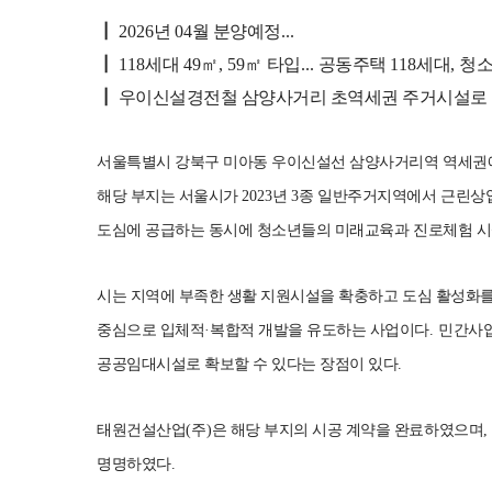
┃
2026
년
04
월 분양예정
...
┃
118
세대
49
㎡
, 59
㎡
타입
...
공동주택
118
세대
,
청소
┃
우이신설경전철 삼양사거리 초역세권 주거시설로
서울특별시 강북구 미아동 우이신설선 삼양사거리역 역세권
해당 부지는 서울시가
2023
년
3
종 일반주거지역에서 근린상
도심에 공급하는 동시에 청소년들의 미래교육과 진로체험 시
시는 지역에 부족한 생활 지원시설을 확충하고 도심 활성화
중심으로 입체적
·
복합적 개발을 유도하는 사업이다
.
민간사업
공공임대시설로 확보할 수 있다는 장점이 있다
.
태원건설산업
(
주
)
은 해당 부지의 시공 계약을 완료하였으며
명명하였다
.