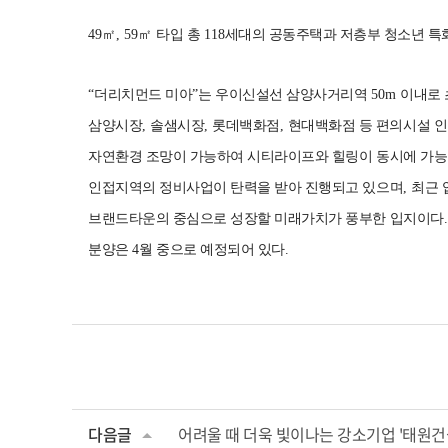
49
㎡
, 59
㎡
타입 총
118
세대의 공동주택과 저층부 청소년 특
“
더리치먼드 미아
”
는 우이신설선 삼양사거리역
50m
이내로 
삼양시장
,
솔샘시장
,
롯데백화점
,
현대백화점 등 편의시설 
자연환경 조망이 가능하여 시티라이프와 힐링이 동시에 가
인접지역의 정비사업이 탄력을 받아 진행되고 있으며
,
최근 
브랜드타운의 중심으로 성장할 미래가치가 풍부한 입지이다
.
분양은
4
월 중으로 예정되어 있다
.
다음글
어려울 때 더욱 빛이나는 강소기업 '태원건