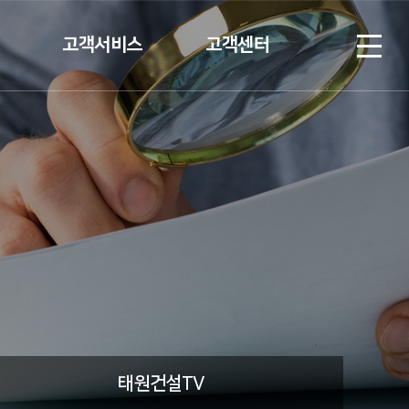
고객서비스
고객센터
계약고객
협력업체 등록
입주고객
Q&A
V
C/S안내
태원건설TV