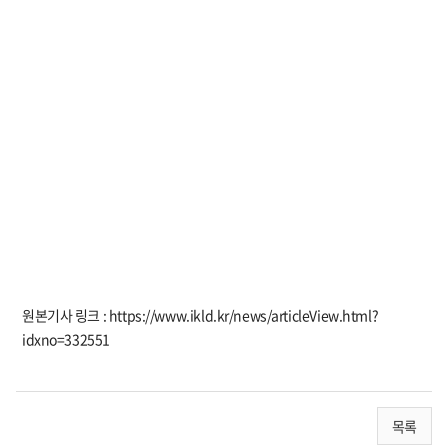
원본기사 링크 : https://www.ikld.kr/news/articleView.html?
idxno=332551
목록