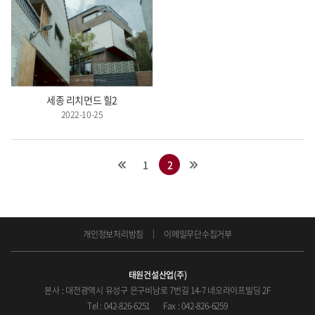
세종 리치먼드 힐2
2022-10-25
1
2
개인정보처리방침
이메일무단수집거부
태원건설산업(주)
본사 : 대전광역시 유성구 은구비남로 7번길 14-7 네오라이프빌딩 2F
Tel : 042-826-6251
Fax : 042-826-6259