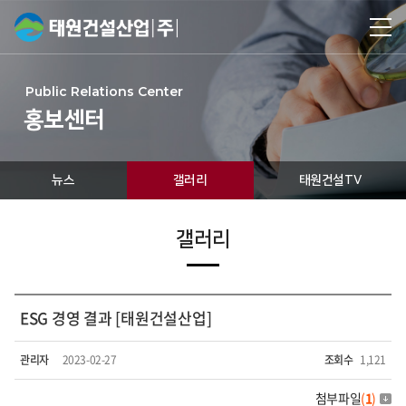
Public Relations Center
홍보센터
뉴스
갤러리
태원건설TV
갤러리
ESG 경영 결과 [태원건설산업]
관리자
2023-02-27
조회수
1,121
첨부파일
(
1
)