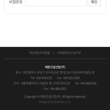
비밀번호
개인정보처리방침
이메일무단수집거부
태원건설산업(주)
본사 : 대전광역시 유성구 은구비남로 7번길 14-7 네오라이프빌딩 2F
Tel : 042-826-6251
Fax : 042-826-6259
지사 : 세종특별자치시 마음로 78 스마트큐브2 5F
Tel : 044-868-6251
Fax : 044-868-6252
Copyright © 태원건설산업(주). All Rights Reserved.
Designed by
WebSite.co.kr