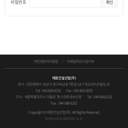
비밀번호
개인정보처리방침
이메일무단수집거부
태원건설산업(주)
본사 : 대전광역시 유성구 은구비남로 7번길 14-7 네오라이프빌딩 2F
Tel : 042-826-6251
Fax : 042-826-6259
지사 : 세종특별자치시 마음로 78 스마트큐브2 5F
Tel : 044-868-6251
Fax : 044-868-6252
Copyright © 태원건설산업(주). All Rights Reserved.
Designed by
WebSite.co.kr