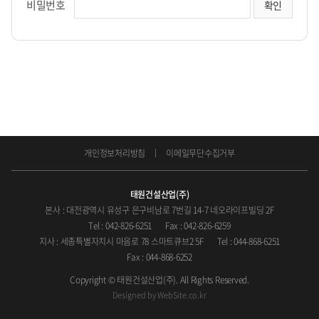
비밀번호
개인정보처리방침
이메일무단수집거부
태원건설산업(주)
본사 : 대전광역시 유성구 은구비남로 7번길 14-7 네오라이프빌딩 2F
Tel : 042-826-6251
Fax : 042-826-6259
지사 : 세종특별자치시 마음로 78 스마트큐브2 5F
Tel : 044-868-6251
Fax : 044-868-6252
Copyright © 태원건설산업(주). All Rights Reserved.
Designed by
WebSite.co.kr