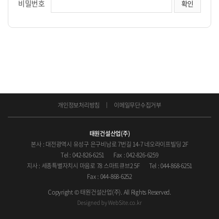
비밀번호
개인정보처리방침
이메일무단수집거부
태원건설산업(주)
본사 : 대전광역시 유성구 은구비남로 7번길 14-7 네오라이프빌딩 2F
Tel : 042-826-6251
Fax : 042-826-6259
지사 : 세종특별자치시 마음로 78 스마트큐브2 5F
Tel : 044-868-6251
Fax : 044-868-6252
Copyright © 태원건설산업(주). All Rights Reserved.
Designed by
WebSite.co.kr