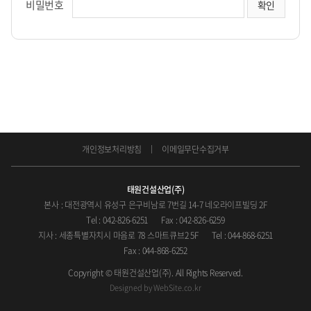
비밀번호
개인정보처리방침
이메일무단수집거부
태원건설산업(주)
본사 : 대전광역시 유성구 은구비남로 7번길 14-7 네오라이프빌딩 2F
Tel : 042-826-6251
Fax : 042-826-6259
지사 : 세종특별자치시 마음로 78 스마트큐브2 5F
Tel : 044-868-6251
Fax : 044-868-6252
Copyright © 태원건설산업(주). All Rights Reserved.
Designed by
WebSite.co.kr