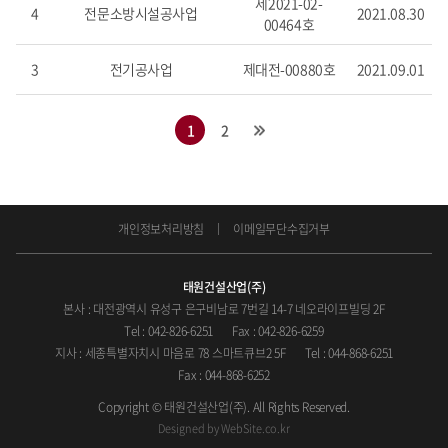
제2021-02-
4
전문소방시설공사업
2021.08.30
00464호
3
전기공사업
제대전-00880호
2021.09.01
1
2
개인정보처리방침
이메일무단수집거부
태원건설산업(주)
본사 : 대전광역시 유성구 은구비남로 7번길 14-7 네오라이프빌딩 2F
Tel : 042-826-6251
Fax : 042-826-6259
지사 : 세종특별자치시 마음로 78 스마트큐브2 5F
Tel : 044-868-6251
Fax : 044-868-6252
Copyright © 태원건설산업(주). All Rights Reserved.
Designed by
WebSite.co.kr