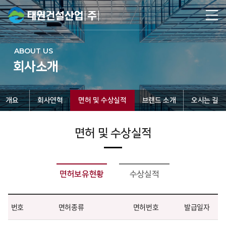
ABOUT US
회사소개
개요
회사연혁
면허 및 수상실적
브랜드 소개
오시는 길
면허 및 수상실적
면허보유현황
수상실적
번호
면허종류
면허번호
발급일자