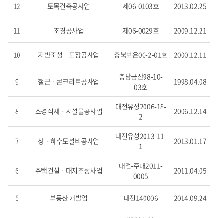
12
토목건축공사업
제06-0103호
2013.02.25
11
조경공사업
제06-0029호
2009.12.21
10
지반조성ㆍ포장공사업
충북보은00-2-01호
2000.12.11
충남금산98-10-
9
철근ㆍ콘크리트공사업
1998.04.08
03호
대전유성2006-18-
8
조경식재ㆍ시설물공사업
2006.12.14
2
대전유성2013-11-
7
상ㆍ하수도설비공사업
2013.01.17
1
대전-주대2011-
6
주택건설ㆍ대지조성사업
2011.04.05
0005
5
부동산 개발업
대전140006
2014.09.24