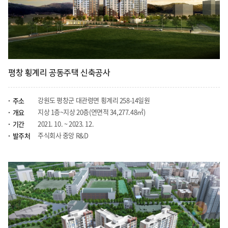
평창 횡계리 공동주택 신축공사
강원도 평창군 대관령면 횡계리 258-14일원
주소
지상 1층~지상 20층(연면적 34,277.48㎡)
개요
2021. 10. ~ 2023. 12.
기간
주식회사 중앙 R&D
발주처