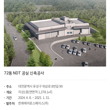
72동 NDT 공실 신축공사
대전광역시 유성구 외삼로 8번길 99
주소
지상1층(연면적 1,378.1㎡)
개요
2024. 4. 8. ~ 2025. 1. 31.
기간
한화에어로스페이스(주)
발주처