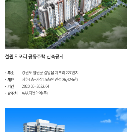
철원 지포리 공동주택 신축공사
강원도 철원군 갈말읍 지포리 227번지
주소
지하1층~지상15층(연면적 26,424㎡)
개요
2020.05~2022.04
기간
AAA디앤아이(주)
발주처