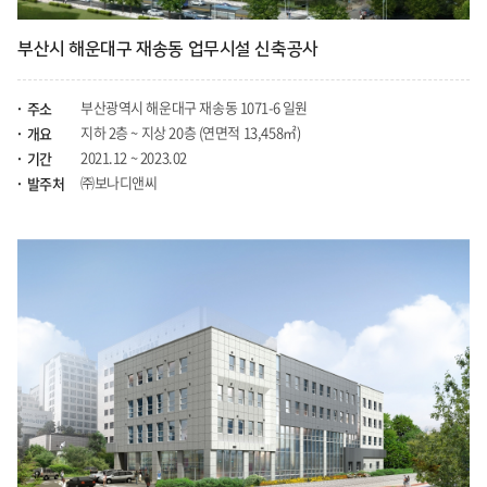
부산시 해운대구 재송동 업무시설 신축공사
부산광역시 해운대구 재송동 1071-6 일원
주소
지하 2층 ~ 지상 20층 (연면적 13,458㎡)
개요
2021.12 ~ 2023.02
기간
㈜보나디앤씨
발주처