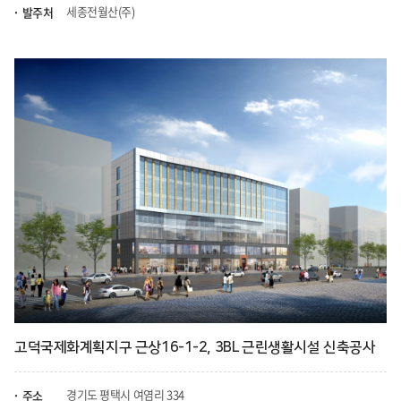
세종전월산(주)
발주처
고덕국제화계획지구 근상16-1-2, 3BL 근린생활시설 신축공사
경기도 평택시 여염리 334
주소