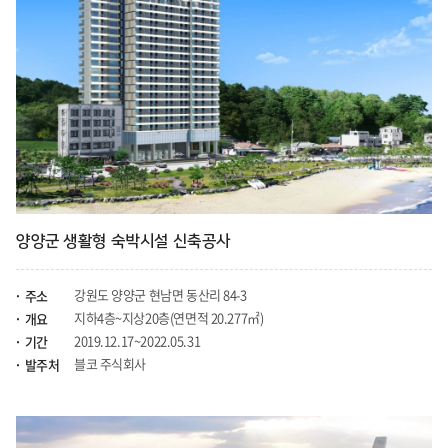
양양군 생활형 숙박시설 신축공사
강원도 양양군 현남면 동산리 84-3
주소
지하4층~지상20층(연면적 20.277㎡)
개요
2019.12.17~2022.05.31
기간
블코 주식회사
발주처