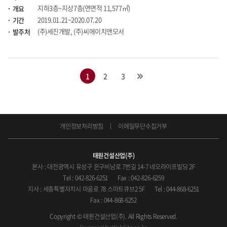
지하3층~지상7층(연면적 11,577㎡)
개요
2019.01.21~2020.07.20
기간
(주)세진개발, (주)씨에이치앤모서
발주처
1
2
3
개인정보처리방침
이메일무단수집거부
태원건설산업(주)
본사 : 대전광역시 유성구 은구비남로 7번길 14-7 네오라이프빌딩 2F
Tel : 042-826-6251
Fax : 042-826-6259
지사 : 세종특별자치시 마음로 78 스마트큐브2 5F
Tel : 044-868-6251
Fax : 044-868-6252
Copyright © 태원건설산업(주). All Rights Reserved.