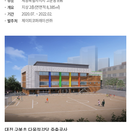
세종특별자치시 고운동 896
주소
지상 2층(연면적 8,385㎡)
개요
2020.07. ~ 2022.02.
기간
제이피코퍼레이션㈜
발주처
대전 구봉초 다목적강당 증축공사