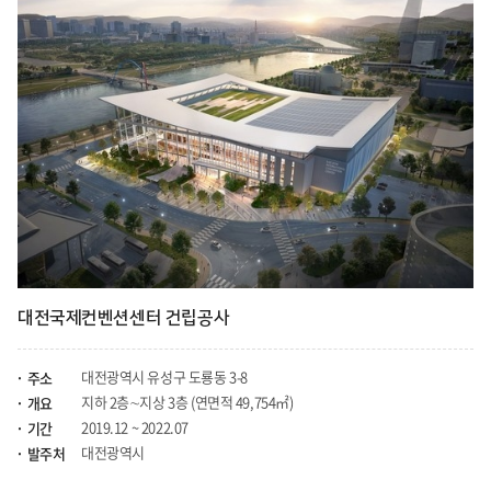
대전국제컨벤션센터 건립공사
대전광역시 유성구 도룡동 3-8
주소
지하 2층∼지상 3층 (연면적 49,754㎡)
개요
2019.12 ~ 2022.07
기간
대전광역시
발주처