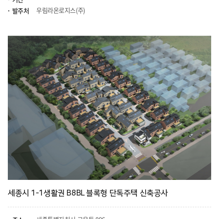
우림라온로지스(주)
발주처
세종시 1-1생활권 B8BL 블록형 단독주택 신축공사