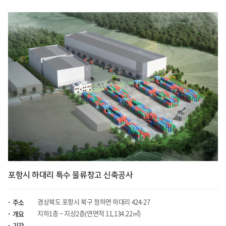
포항시 하대리 특수 물류창고 신축공사
경상북도 포항시 북구 청하면 하대리 424-27
주소
지하1층 ~ 지상2층(연면적 11,134.22㎡)
개요
기간