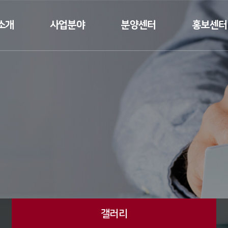
소개
사업분야
분양센터
홍보센터
인사말
건축공사업
분양
뉴스
요
토목공사업
갤러리
연혁
조경공사업
태원건설T
수상실적
 소개
 길
갤러리