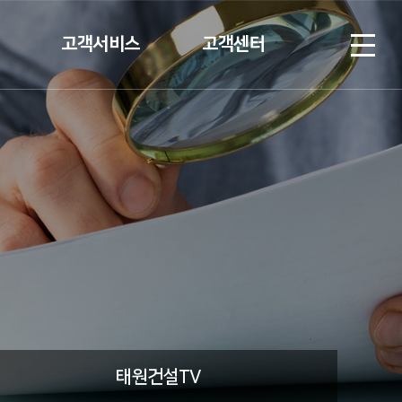
고객서비스
고객센터
계약고객
협력업체 등록
입주고객
Q&A
V
C/S안내
태원건설TV