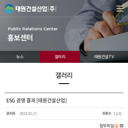
Public Relations Center
홍보센터
뉴스
갤러리
태원건설TV
갤러리
ESG 경영 결과 [태원건설산업]
관리자
2023-02-27
조회수
1,122
첨부파일
(
1
)