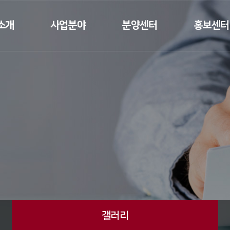
소개
사업분야
분양센터
홍보센터
인사말
건축공사업
분양
뉴스
요
토목공사업
갤러리
연혁
조경공사업
태원건설T
수상실적
 소개
 길
갤러리