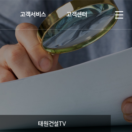
고객서비스
고객센터
계약고객
협력업체 등록
입주고객
Q&A
V
C/S안내
태원건설TV