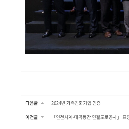
다음글
2024년 가족친화기업 인증
이전글
「인천시계-대곡동간 연결도로공사」 표