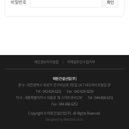
비밀번호
개인정보처리방침
이메일무단수집거부
태원건설산업(주)
본사 : 대전광역시 유성구 은구비남로 7번길 14-7 네오라이프빌딩 2F
Tel : 042-826-6251
Fax : 042-826-6259
지사 : 세종특별자치시 마음로 78 스마트큐브2 5F
Tel : 044-868-6251
Fax : 044-868-6252
Copyright © 태원건설산업(주). All Rights Reserved.
Designed by
WebSite.co.kr