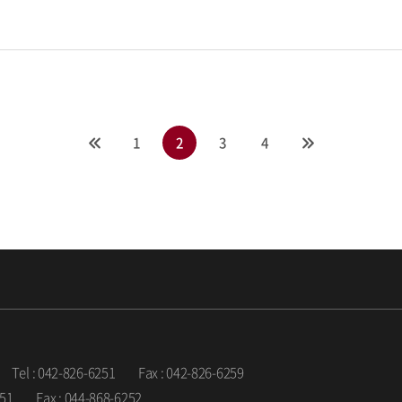
1
2
3
4
Tel : 042-826-6251
Fax : 042-826-6259
251
Fax : 044-868-6252