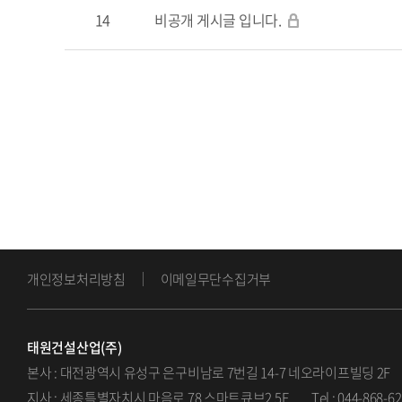
14
비공개 게시글 입니다.
개인정보처리방침
이메일무단수집거부
태원건설산업(주)
본사 : 대전광역시 유성구 은구비남로 7번길 14-7 네오라이프빌딩 2F
지사 : 세종특별자치시 마음로 78 스마트큐브2 5F
Tel : 044-868-6