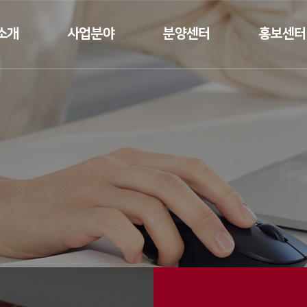
소개
사업분야
분양센터
홍보센터
인사말
건축공사업
분양
뉴스
요
토목공사업
갤러리
연혁
조경공사업
태원건설T
수상실적
 소개
 길